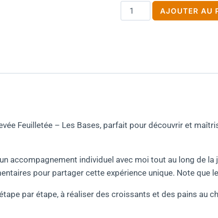
quantité
AJOUTER AU 
de
Bon
cadeau
PLF
-
Les
bases
vée Feuilletée – Les Bases, parfait pour découvrir et maîtri
’un accompagnement individuel avec moi tout au long de la jo
aires pour partager cette expérience unique. Note que le t
tape par étape, à réaliser des croissants et des pains au ch