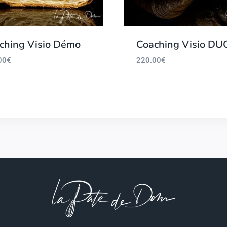
ching Visio Démo
Coaching Visio DU
00
€
220.00
€