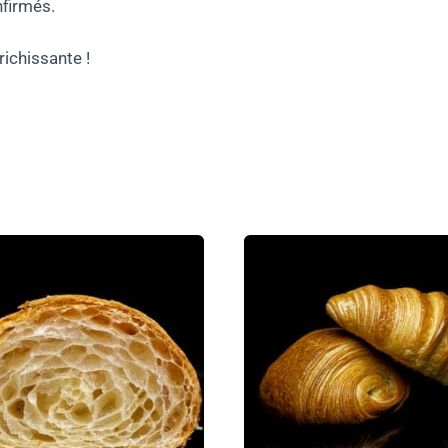
firmés.
richissante !