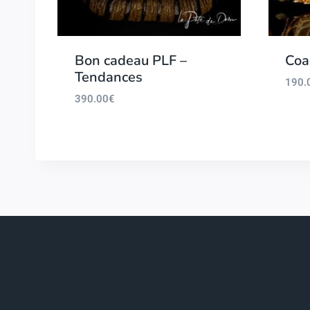
Bon cadeau PLF –
Coa
Tendances
190.
390.00
€