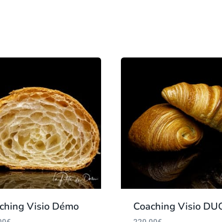
ching Visio Démo
Coaching Visio DU
00
€
220.00
€