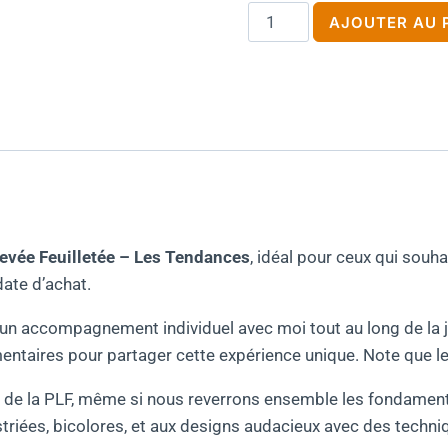
quantité
AJOUTER AU 
de
Bon
cadeau
PLF
-
Tendances
Levée Feuilletée – Les Tendances
, idéal pour ceux qui souhai
ate d’achat.
’un accompagnement individuel avec moi tout au long de la jo
aires pour partager cette expérience unique. Note que le t
de la PLF, même si nous reverrons ensemble les fondamenta
striées, bicolores, et aux designs audacieux avec des techni