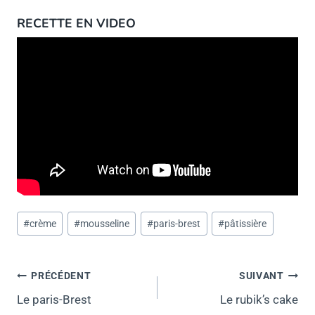
RECETTE EN VIDEO
Étiquettes
#
crème
#
mousseline
#
paris-brest
#
pâtissière
de
la
Navigation
publication :
PRÉCÉDENT
SUIVANT
de
Le paris-Brest
Le rubik’s cake