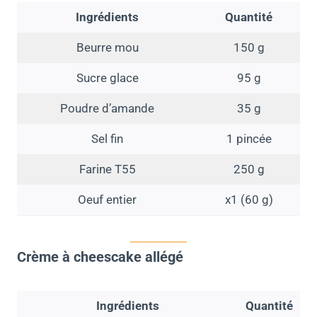
Ingrédients
Quantité
Beurre mou
150 g
Sucre glace
95 g
Poudre d’amande
35 g
Sel fin
1 pincée
Farine T55
250 g
Oeuf entier
x1 (60 g)
Crème à cheescake allégé
Ingrédients
Quantité