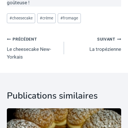
goûteuse !
Étiquettes
#
cheesecake
#
crème
#
fromage
de
la
Navigation
publication :
PRÉCÉDENT
SUIVANT
de
Le cheesecake New-
La tropézienne
Yorkais
l’article
Publications similaires