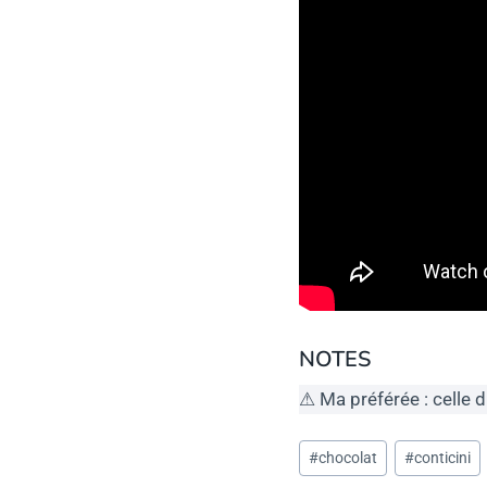
NOTES
⚠ Ma préférée : celle d
Étiquettes
#
chocolat
#
conticini
de