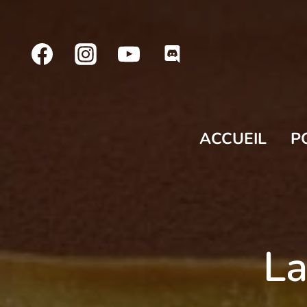
Aller
au
contenu
ACCUEIL
P
La