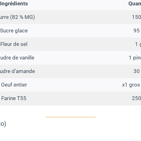
Ingrédients
Quan
urre (82 % MG)
150
Sucre glace
95
Fleur de sel
1 
udre de vanille
1 pi
udre d’amande
30
Oeuf entier
x1 gros
Farine T55
250
lo)