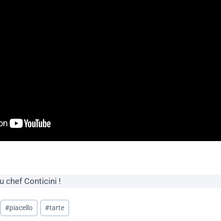
u chef Conticini !
#
piacello
#
tarte