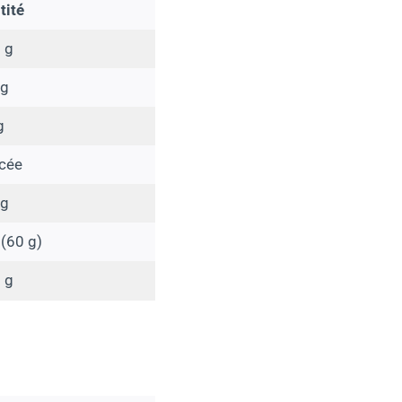
tité
 g
 g
g
ncée
 g
 (60 g)
 g