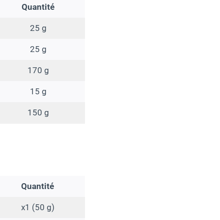
Quantité
25 g
25 g
170 g
15 g
150 g
Quantité
x1 (50 g)