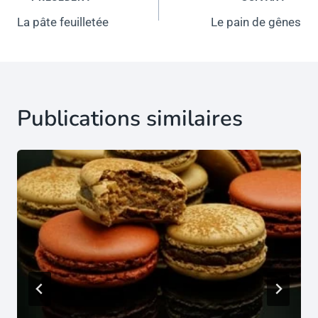
Navigation
de
La pâte feuilletée
Le pain de gênes
l’article
Publications similaires