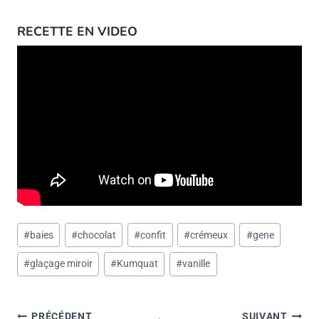
RECETTE EN VIDEO
Étiquettes
#
baies
#
chocolat
#
confit
#
crémeux
#
gene
de
#
glaçage miroir
#
Kumquat
#
vanille
la
publication :
PRÉCÉDENT
SUIVANT