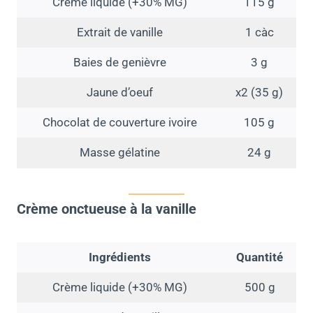
Crème liquide (+30% MG)
115 g
Extrait de vanille
1 càc
Baies de genièvre
3 g
Jaune d’oeuf
x2 (35 g)
Chocolat de couverture ivoire
105 g
Masse gélatine
24 g
Crème onctueuse à la vanille
Ingrédients
Quantité
Crème liquide (+30% MG)
500 g