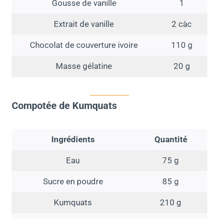
Gousse de vanille
1
Extrait de vanille
2 càc
Chocolat de couverture ivoire
110 g
Masse gélatine
20 g
Compotée de Kumquats
Ingrédients
Quantité
Eau
75 g
Sucre en poudre
85 g
Kumquats
210 g