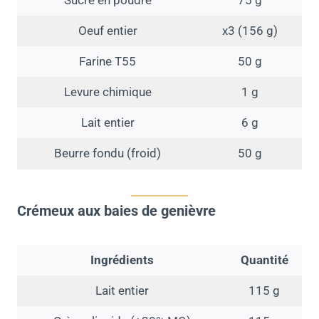
Oeuf entier
x3 (156 g)
Farine T55
50 g
Levure chimique
1 g
Lait entier
6 g
Beurre fondu (froid)
50 g
Crémeux aux baies de genièvre
Ingrédients
Quantité
Lait entier
115 g