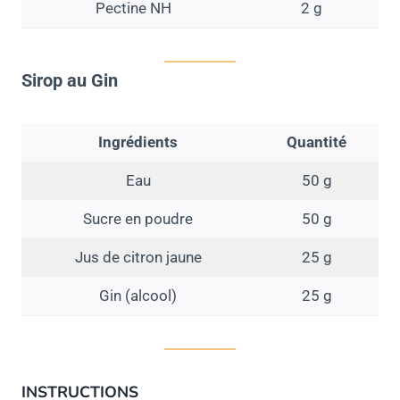
Pectine NH
2 g
Sirop au Gin
Ingrédients
Quantité
Eau
50 g
Sucre en poudre
50 g
Jus de citron jaune
25 g
Gin (alcool)
25 g
INSTRUCTIONS